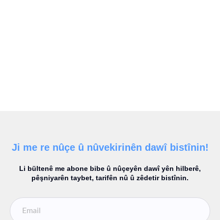
Ji me re nûçe û nûvekirinên dawî bistînin!
Li bültenê me abone bibe û nûçeyên dawî yên hilberê,
pêşniyarên taybet, tarifên nû û zêdetir bistînin.