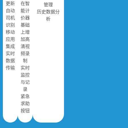
更新
在智
管理
自动
能计
历史数据分
司机
价器
析
识别
基础
移动
上增
应用
加高
集成
清视
实时
频录
数据
制
传输
实时
监控
与记
录
紧急
求助
按钮