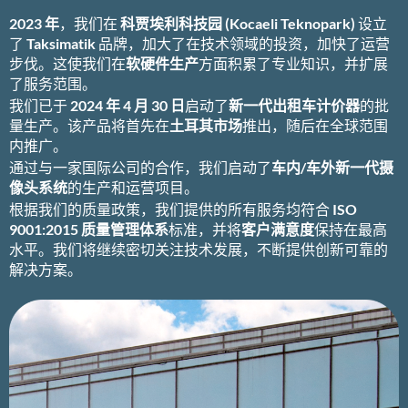
2023 年
，我们在
科贾埃利科技园 (Kocaeli Teknopark)
设立
了
Taksimatik
品牌，加大了在技术领域的投资，加快了运营
步伐。这使我们在
软硬件生产
方面积累了专业知识，并扩展
了服务范围。
我们已于
2024 年 4 月 30 日
启动了
新一代出租车计价器
的批
量生产。该产品将首先在
土耳其市场
推出，随后在全球范围
内推广。
通过与一家国际公司的合作，我们启动了
车内/车外新一代摄
像头系统
的生产和运营项目。
根据我们的质量政策，我们提供的所有服务均符合
ISO
9001:2015 质量管理体系
标准，并将
客户满意度
保持在最高
水平。我们将继续密切关注技术发展，不断提供创新可靠的
解决方案。