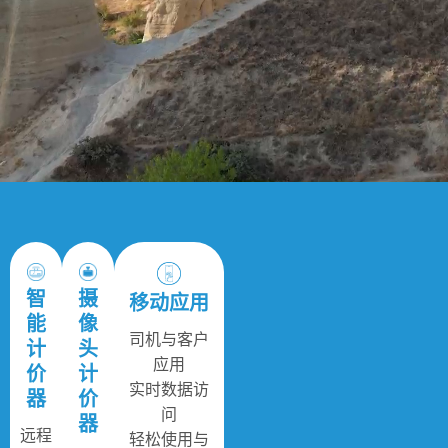
智
摄
移动应用
能
像
司机与客户
计
头
应用
价
计
实时数据访
器
价
问
器
远程
轻松使用与