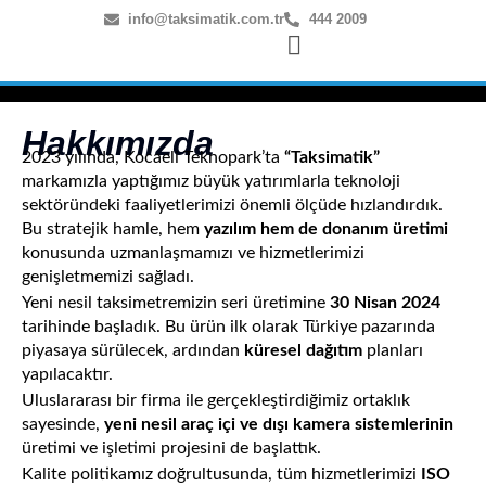
info@taksimatik.com.tr
444 2009
Hakkımızda
2023 yılında, Kocaeli Teknopark’ta
“Taksimatik”
markamızla yaptığımız büyük yatırımlarla teknoloji
sektöründeki faaliyetlerimizi önemli ölçüde hızlandırdık.
Bu stratejik hamle, hem
yazılım hem de donanım üretimi
konusunda uzmanlaşmamızı ve hizmetlerimizi
genişletmemizi sağladı.
Yeni nesil taksimetremizin seri üretimine
30 Nisan 2024
tarihinde başladık. Bu ürün ilk olarak Türkiye pazarında
piyasaya sürülecek, ardından
küresel dağıtım
planları
yapılacaktır.
Uluslararası bir firma ile gerçekleştirdiğimiz ortaklık
sayesinde,
yeni nesil araç içi ve dışı kamera sistemlerinin
üretimi ve işletimi projesini de başlattık.
Kalite politikamız doğrultusunda, tüm hizmetlerimizi
ISO